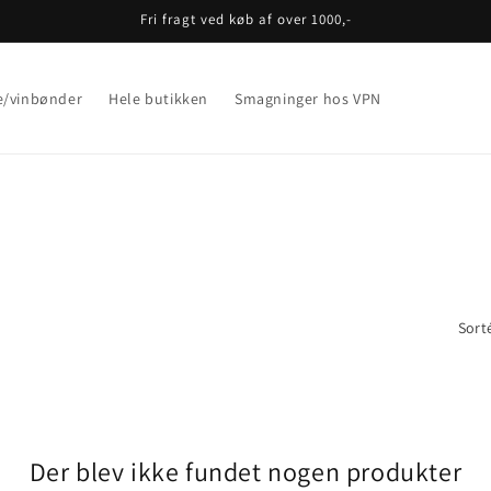
Fri fragt ved køb af over 1000,-
e/vinbønder
Hele butikken
Smagninger hos VPN
Sorté
Der blev ikke fundet nogen produkter