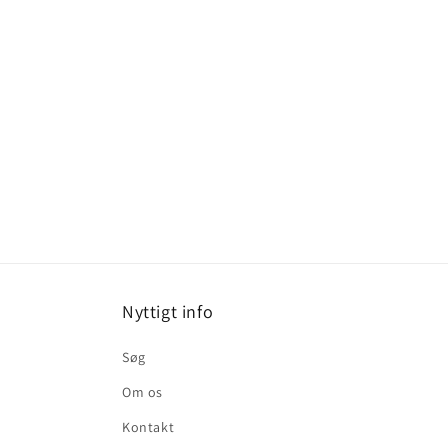
k
t
i
o
n
:
Nyttigt info
Søg
Om os
Kontakt