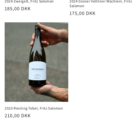
2024 Zweigelt, Fritz Salomon
2024 Grüner Veltliner Wachrein, Fritz
Salomon
Normalpris
185,00 DKK
Normalpris
175,00 DKK
2020 Riesling Tobel, Fritz Salomon
Normalpris
210,00 DKK