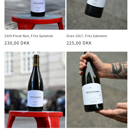
o
n
:
2019 Pinot Noir, Fritz Salomon
Oran 2017, Fritz Salomon
Normalpris
230,00 DKK
Normalpris
225,00 DKK