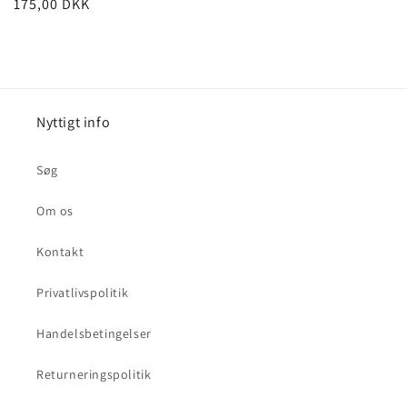
Normalpris
175,00 DKK
Nyttigt info
Søg
Om os
Kontakt
Privatlivspolitik
Handelsbetingelser
Returneringspolitik