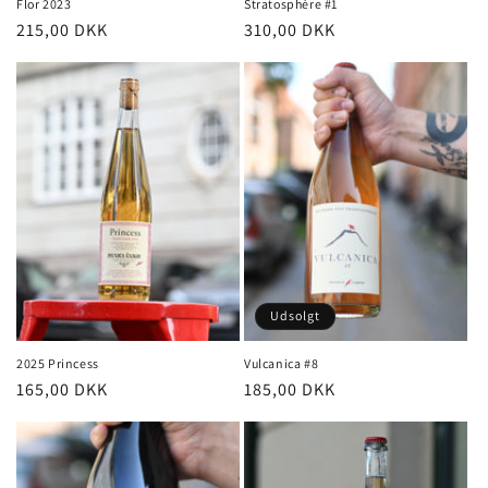
Flor 2023
Stratosphère #1
Normalpris
215,00 DKK
Normalpris
310,00 DKK
Udsolgt
2025 Princess
Vulcanica #8
Normalpris
165,00 DKK
Normalpris
185,00 DKK