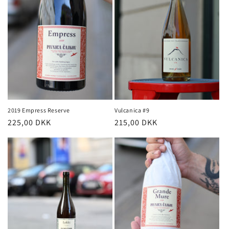
2019 Empress Reserve
Vulcanica #9
Normalpris
225,00 DKK
Normalpris
215,00 DKK