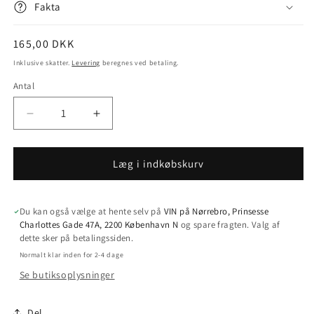
Fakta
Normalpris
165,00 DKK
Inklusive skatter.
Levering
beregnes ved betaling.
Antal
Antal
Reducer
Øg
antallet
antallet
for
for
2025
2025
Læg i indkøbskurv
Princess
Princess
Du kan også vælge at hente selv på
VIN på Nørrebro, Prinsesse
Charlottes Gade 47A, 2200 København N
og spare fragten. Valg af
dette sker på betalingssiden.
Normalt klar inden for 2-4 dage
Se butiksoplysninger
Del