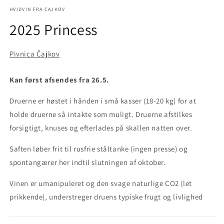
mediet
1
HVIDVIN FRA CAJKOV
i
2025 Princess
modus
Pivnica Čajkov
Kan først afsendes fra 26.5.
Druerne er høstet i hånden i små kasser (18-20 kg) for at
holde druerne så intakte som muligt. Druerne afstilkes
forsigtigt, knuses og efterlades på skallen natten over.
Saften løber frit til rusfrie ståltanke (ingen presse) og
spontangærer her indtil slutningen af oktober.
Vinen er umanipuleret og den svage naturlige CO2 (let
prikkende), understreger druens typiske frugt og livlighed