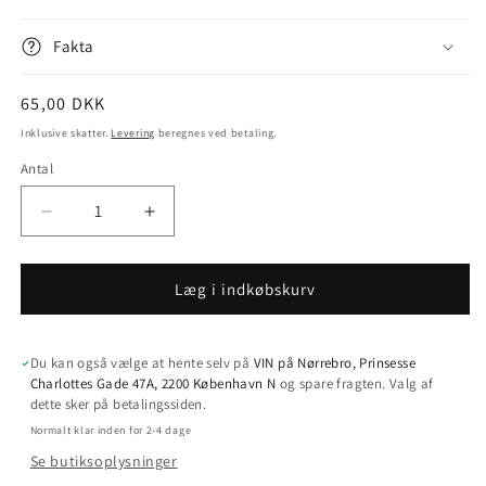
Fakta
Normalpris
65,00 DKK
Inklusive skatter.
Levering
beregnes ved betaling.
Antal
Antal
Reducer
Øg
antallet
antallet
for
for
Corky
Corky
Læg i indkøbskurv
2.0
2.0
fra
fra
Kiboni
Kiboni
Du kan også vælge at hente selv på
VIN på Nørrebro, Prinsesse
(champagnestopper
(champagnestopper
Charlottes Gade 47A, 2200 København N
og spare fragten. Valg af
/
/
dette sker på betalingssiden.
prop)
prop)
Normalt klar inden for 2-4 dage
Se butiksoplysninger