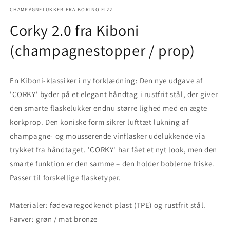
mediet
1
CHAMPAGNELUKKER FRA BORINO FIZZ
i
Corky 2.0 fra Kiboni
modus
(champagnestopper / prop)
En Kiboni-klassiker i ny forklædning: Den nye udgave af
'CORKY' byder på et elegant håndtag i rustfrit stål, der giver
den smarte flaskelukker endnu større lighed med en ægte
korkprop. Den koniske form sikrer lufttæt lukning af
champagne- og mousserende vinflasker udelukkende via
trykket fra håndtaget. 'CORKY' har fået et nyt look, men den
smarte funktion er den samme – den holder boblerne friske.
Passer til forskellige flasketyper.
Materialer: fødevaregodkendt plast (TPE) og rustfrit stål.
Farver: grøn / mat bronze