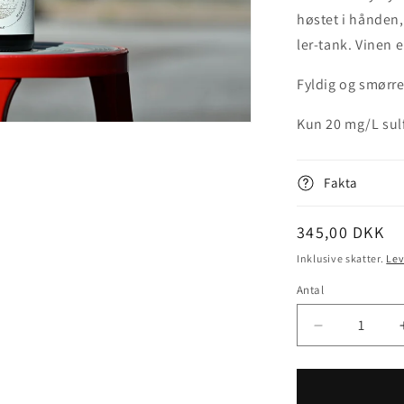
høstet i hånden,
ler-tank. Vinen 
Fyldig og smørre
Kun 20 mg/L sulf
Fakta
Normalpris
345,00 DKK
Inklusive skatter.
Lev
Antal
Antal
Reducer
antallet
for
Imagine