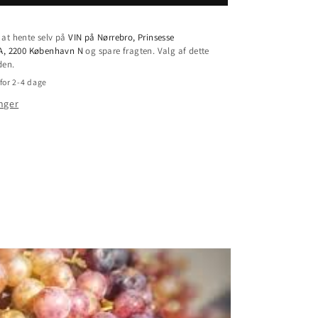
-
Beaujolais
Blanc
at hente selv på
VIN på Nørrebro, Prinsesse
Pierres
7A, 2200 København N
og spare fragten. Valg af dette
Dorées
den.
2023
for 2-4 dage
nger