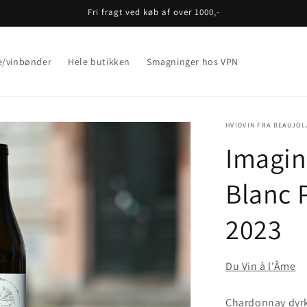
Fri fragt ved køb af over 1000,-
e/vinbønder
Hele butikken
Smagninger hos VPN
HVIDVIN FRA BEAUJOL
Imagin
Blanc 
2023
Du Vin à l'Âme
Chardonnay dyrke