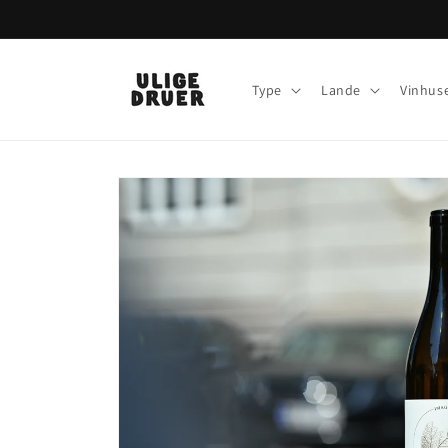
Gå til
indhold
Type
Lande
Vinhus
Gå til
produktoplysninger