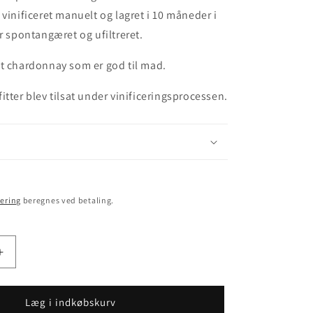
 vinificeret manuelt og lagret i 10 måneder i
er spontangæret og ufiltreret.
t chardonnay som er god til mad.
itter blev tilsat under vinificeringsprocessen.
ering
beregnes ved betaling.
Øg
antallet
for
Imagine
Læg i indkøbskurv