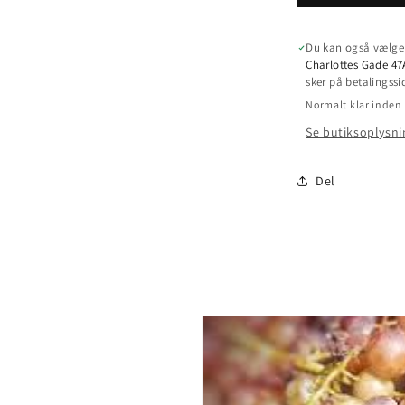
-
Beaujolais
Blanc
Du kan også vælge 
Pierres
Charlottes Gade 4
Dorées
sker på betalingssi
2023
Normalt klar inden 
Se butiksoplysni
Del