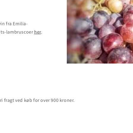
n fra Emilia-
tets-lambruscoer
her
.
fri fragt ved køb for over 900 kroner.