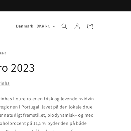
Log
L
Indkøbskurv
Danmark | DKK kr.
ind
a
n
d
ERDE
/
ro 2023
o
m
rinha
r
å
inhas Loureiro er en frisk og levende hvidvin
d
regionen i Portugal, lavet på den lokale drue
e
er naturligt fremstillet, biodynamisk– og med
oholprocent på 11,5 % byder den på både