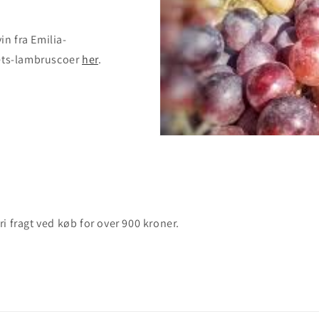
n fra Emilia-
tets-lambruscoer
her
.
fri fragt ved køb for over 900 kroner.