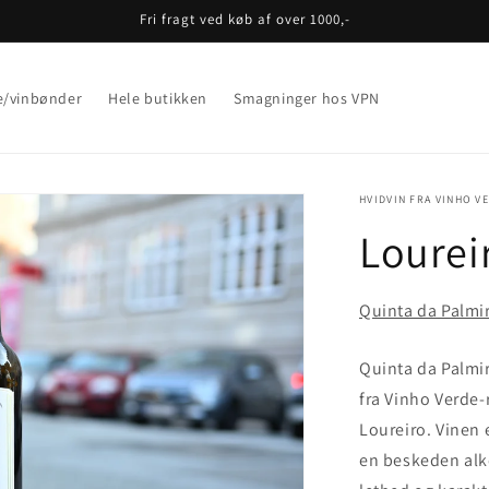
Fri fragt ved køb af over 1000,-
e/vinbønder
Hele butikken
Smagninger hos VPN
HVIDVIN FRA VINHO V
Lourei
Quinta da Palmi
Quinta da Palmir
fra Vinho Verde-
Loureiro. Vinen 
en beskeden alk