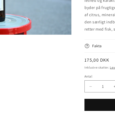
lethed og karakt
byder på frugti
af citrus, minera
den særligt indby
retter med fisk, 
Fakta
Normalpris
175,00 DKK
Inklusive skatter.
Lev
Antal
Antal
Reducer
antallet
for
Loureiro
2023