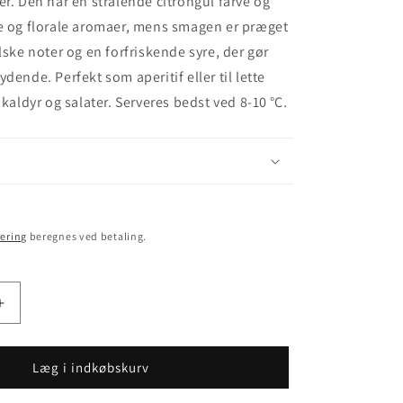
er. Den har en strålende citrongul farve og
ge og florale aromaer, mens smagen er præget
lske noter og en forfriskende syre, der gør
dende. Perfekt som aperitif eller til lette
skaldyr og salater. Serveres bedst ved 8-10 °C.
ering
beregnes ved betaling.
Øg
antallet
for
Loureiro
Læg i indkøbskurv
2023