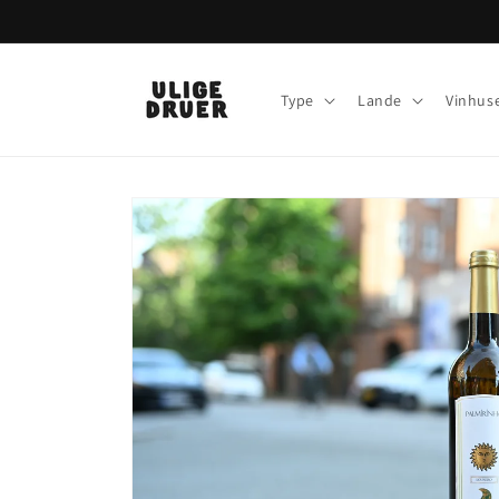
Gå til
indhold
Type
Lande
Vinhus
Gå til
produktoplysninger