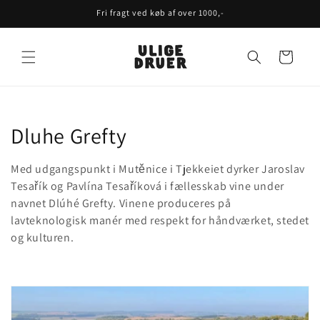
Gå til
Fri fragt ved køb af over 1000,-
indhold
Indkøbskurv
K
Dluhe Grefty
o
Med udgangspunkt i Mutěnice i Tjekkeiet dyrker Jaroslav
l
Tesařík og Pavlína Tesaříková i fællesskab vine under
navnet Dlúhé Grefty. Vinene produceres på
l
lavteknologisk manér med respekt for håndværket, stedet
og kulturen.
e
k
t