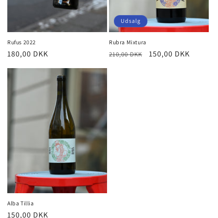
Udsalg
Rufus 2022
Rubra Mixtura
Normalpris
180,00 DKK
Normalpris
Udsalgspris
150,00 DKK
210,00 DKK
Alba Tillia
Normalpris
150,00 DKK